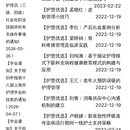
护理员（三
2023-02-22
【护慧优选】孟晓红︱皮
级、四级）
肤管理小技巧
2022-12-19
社会化职业
技能评价有
【护慧优选】李红︱产后出血案例分析
2022-12-19
关操作事项
【护慧优选】梁静娟︱骨
的通知
(
科疼痛管理及临床实践
2022-12-19
2026-05-
【护慧优选】归纯漪︱基于循证护理模
26 )
式下眼科全病程健康教育模式的构建与
【学会通
应用
2022-12-19
知】关于组
织申报第十
【护慧优选】王汇︱老年人预防误吸的
八届上海市
护理管理
2022-12-19
护理学会科
【护慧优选】刘箐︱消毒供应中心沟通
技奖的通知
机制的建立
2022-12-19
( 2026-
04-07 )
【护慧优选】卢根娣︱新发急性呼吸道
【学会通
传染病流行期间一线护士支持策略
知】关于组
2022-07-14