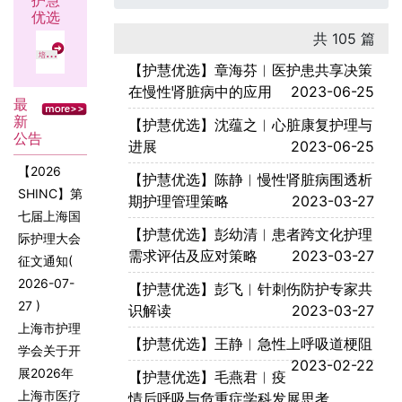
护慧
优选
共 105 篇
培训
【护慧优选】章海芬︱医护患共享决策
在慢性肾脏病中的应用
2023-06-25
最
新
【护慧优选】沈蕴之︱心脏康复护理与
公告
进展
2023-06-25
【2026
【护慧优选】陈静︱慢性肾脏病围透析
SHINC】第
期护理管理策略
2023-03-27
七届上海国
【护慧优选】彭幼清︱患者跨文化护理
际护理大会
需求评估及应对策略
2023-03-27
征文通知
(
2026-07-
【护慧优选】彭飞︱针刺伤防护专家共
27 )
识解读
2023-03-27
上海市护理
【护慧优选】王静︱急性上呼吸道梗阻
学会关于开
2023-02-22
展2026年
【护慧优选】毛燕君︱疫
上海市医疗
情后呼吸与危重症学科发展思考