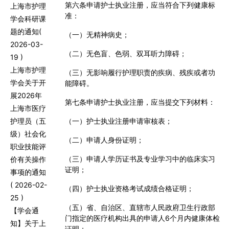
第六条
申请护士执业注册，应当符合下列健康标
上海市护理
准：
学会科研课
题的通知
(
（一）无精神病史；
2026-03-
（二）无色盲、色弱、双耳听力障碍；
19 )
上海市护理
（三）无影响履行护理职责的疾病、残疾或者功
学会关于开
能障碍。
展2026年
第七条
申请护士执业注册，应当提交下列材料：
上海市医疗
护理员（五
（一）护士执业注册申请审核表；
级）社会化
（二）申请人身份证明；
职业技能评
（三）申请人学历证书及专业学习中的临床实习
价有关操作
证明；
事项的通知
( 2026-02-
（四）护士执业资格考试成绩合格证明；
25 )
（五）省、自治区、直辖市人民政府卫生行政部
【学会通
门指定的医疗机构出具的申请人
6
个月内健康体检
知】关于上
证明；