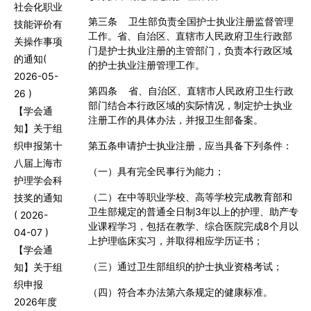
社会化职业
第三条
卫生部负责全国护士执业注册监督管理
技能评价有
工作。省、自治区、直辖市人民政府卫生行政部
关操作事项
门是护士执业注册的主管部门，负责本行政区域
的通知
(
的护士执业注册管理工作。
2026-05-
第四条
省、自治区、直辖市人民政府卫生行政
26 )
部门结合本行政区域的实际情况，制定护士执业
【学会通
注册工作的具体办法，并报卫生部备案。
知】关于组
织申报第十
第五条
申请护士执业注册，应当具备下列条件：
八届上海市
（一）具有完全民事行为能力；
护理学会科
（二）在中等职业学校、高等学校完成教育部和
技奖的通知
卫生部规定的普通全日制
3
年以上的护理、助产专
( 2026-
业课程学习，包括在教学、综合医院完成
8
个月以
04-07 )
上护理临床实习，并取得相应学历证书；
【学会通
（三）通过卫生部组织的护士执业资格考试；
知】关于组
织申报
（四）符合本办法第六条规定的健康标准。
2026年度