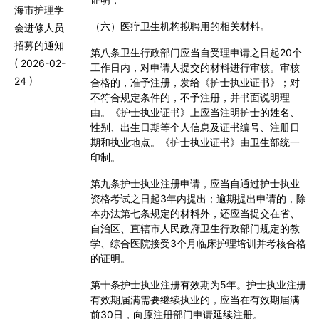
海市护理学
（六）医疗卫生机构拟聘用的相关材料。
会进修人员
招募的通知
第八条
卫生行政部门应当自受理申请之日起
20
个
( 2026-02-
工作日内，对申请人提交的材料进行审核。审核
24 )
合格的，准予注册，发给《护士执业证书》；对
不符合规定条件的，不予注册，并书面说明理
由。《护士执业证书》上应当注明护士的姓名、
性别、出生日期等个人信息及证书编号、注册日
期和执业地点。《护士执业证书》由卫生部统一
印制。
第九条
护士执业注册申请，应当自通过护士执业
资格考试之日起
3
年内提出；逾期提出申请的，除
本办法第七条规定的材料外，还应当提交在省、
自治区、直辖市人民政府卫生行政部门规定的教
学、综合医院接受
3
个月临床护理培训并考核合格
的证明。
第十条
护士执业注册有效期为
5
年。护士执业注册
有效期届满需要继续执业的，应当在有效期届满
前
30
日，向原注册部门申请延续注册。