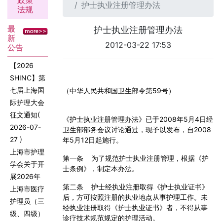
政策
护士执业注册管理办法
法规
最
护士执业注册管理办法
新
2012-03-22 17:53
公告
【2026
SHINC】第
七届上海国
（中华人民共和国卫生部令第
59
号）
际护理大会
征文通知
(
《护士执业注册管理办法》已于
2008
年
5
月
4
日经
2026-07-
卫生部部务会议讨论通过，现予以发布，自
2008
27 )
年
5
月
12
日起施行。
上海市护理
第一条
为了规范护士执业注册管理，根据《护
学会关于开
士条例》，制定本办法。
展2026年
第二条
护士经执业注册取得《护士执业证书》
上海市医疗
后，方可按照注册的执业地点从事护理工作。未
护理员（三
经执业注册取得《护士执业证书》者，不得从事
级、四级）
诊疗技术规范规定的护理活动。